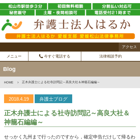
アクセス
メニュー
今すぐ電話する
法律相談予約
Blog
正木弁護士による社寺訪問記～高良大社＆神籠石編編～
HOME
2018.4.19
弁護士ブログ
正木弁護士による社寺訪問記～高良大社＆
神籠石編編～
せっかく九州まで行ったのですから，確定申告だけして帰るわ