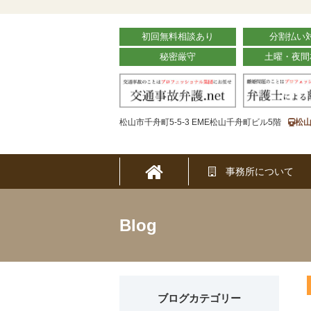
初回無料相談あり
分割払い
秘密厳守
土曜・夜間
松山市千舟町5-5-3 EME松山千舟町ビル5階
松山
事務所について
Blog
ブログカテゴリー