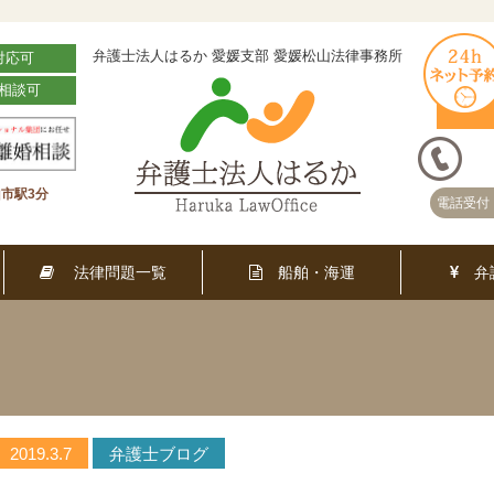
弁護士法人はるか 愛媛支部 愛媛松山法律事務所
対応可
相談可
市駅3分
電話受付 
法律問題一覧
船舶・海運
弁
2019.3.7
弁護士ブログ