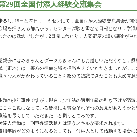
第29回全国付添人経験交流集会
来る1月19日と20日，コミセンにて，全国付添人経験交流集会が開
会場を押さえる都合から，センター試験と重なる日程となり，学識
ったのは残念でしたが，2日間にわたり，大変密度の濃い議論が重
懇親会にはみきゃんとダークみきゃんにもお越しいただくなど，愛
私（正木）は，裏方の準備を諸々担当させていただきましたが，こ
様々な人がかかわっていることを改めて認識できたことも大変有意
本題の少年事件ですが，現在，少年法の適用年齢の引き下げが議論
ここをご覧になっている皆様にも賛否それぞれの意見があろうかと
議論を尽くしていただきたいと願うところです。
付添人活動は，刑事弁護活動とは違うスキルが要求されます。
適用年齢がどのようになるとしても，付添人として活動する場合に