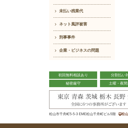
未払い残業代
ネット風評被害
刑事事件
企業・ビジネスの問題
初回無料相談あり
分割払い
秘密厳守
土曜・夜間
松山市千舟町5-5-3 EME松山千舟町ビル5階
松山