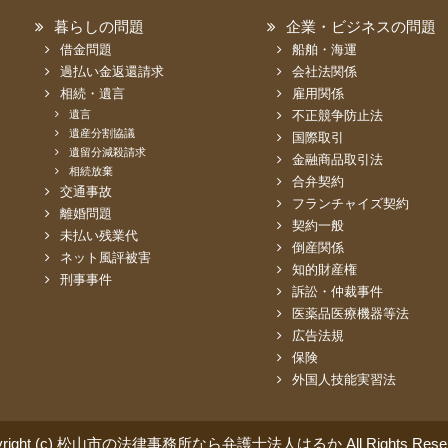
暮らしの問題
企業・ビジネスの問題
借金問題
船舶・海運
過払い金返還請求
会社法関係
相続・遺言
雇用関係
遺言
不正競争防止法
遺産分割協議
国際取引
遺留分減殺請求
金融商品取引法
相続放棄
合弁契約
交通事故
フランチャイズ契約
離婚問題
契約一般
未払い残業代
倒産関係
ネット風評被害
知的財産権
刑事事件
訴訟・仲裁事件
医薬品医療機器等法
広告法規
保険
外国人技能実習法
yright (c) 松山市の法律事務所なら弁護士法人はるか All Rights Reser