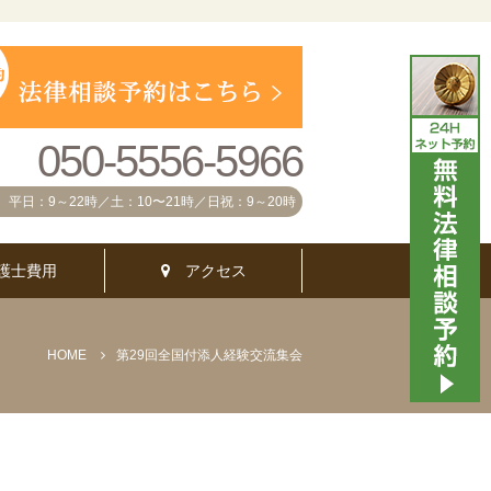
050-5556-5966
平日：9～22時／土：10〜21時／日祝：9～20時
護士費用
アクセス
HOME
第29回全国付添人経験交流集会